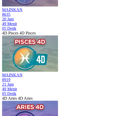
MAINKAN
8635
20
Jam
49
Menit
04
Detik
4D Pisces
4D Pisces
MAINKAN
8919
21
Jam
49
Menit
04
Detik
4D Aries
4D Aries