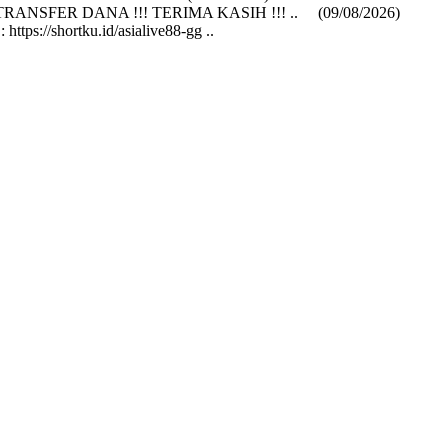
NSFER DANA !!! TERIMA KASIH !!! ..
(09/08/2026)
 : https://shortku.id/asialive88-gg ..