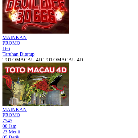
MAINKAN
PROMO
166
Taruhan Ditutup
TOTOMACAU 4D
TOTOMACAU 4D
MAINKAN
PROMO
7545
00
Jam
23
Menit
04
Detik