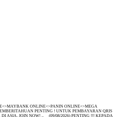
INE<>MAYBANK ONLINE<>PANIN ONLINE<>MEGA
EMBERITAHUAN PENTING ! UNTUK PEMBAYARAN QRIS
DI ASIA. JOIN NOW! ..
(09/08/2026)
PENTING !!! KEPADA