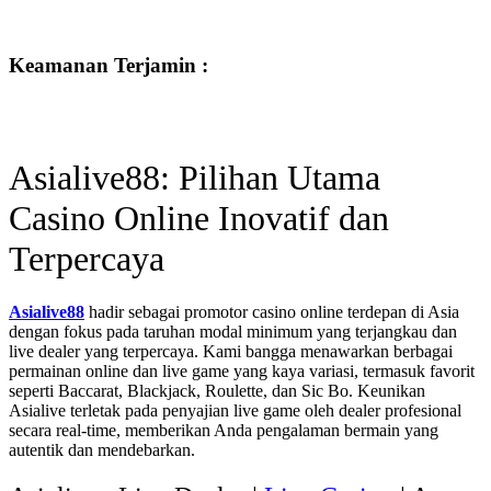
Keamanan Terjamin :
Asialive88: Pilihan Utama
Casino Online Inovatif dan
Terpercaya
Asialive88
hadir sebagai promotor casino online terdepan di Asia
dengan fokus pada taruhan modal minimum yang terjangkau dan
live dealer yang terpercaya. Kami bangga menawarkan berbagai
permainan online dan live game yang kaya variasi, termasuk favorit
seperti Baccarat, Blackjack, Roulette, dan Sic Bo. Keunikan
Asialive terletak pada penyajian live game oleh dealer profesional
secara real-time, memberikan Anda pengalaman bermain yang
autentik dan mendebarkan.