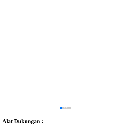
Alat Dukungan :