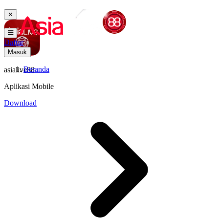
✕
Daftar
Masuk
Beranda
asialive88
Aplikasi Mobile
Download