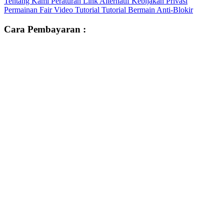
Tentang Kami
Peraturan
Link Alternatif
Kebijakan Privasi
Permainan Fair
Video Tutorial
Tutorial Bermain
Anti-Blokir
Cara Pembayaran :