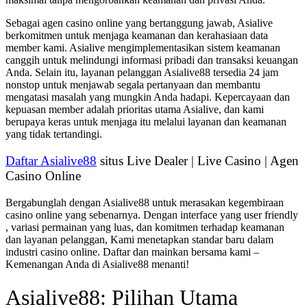
Sebagai agen casino online yang bertanggung jawab, Asialive
berkomitmen untuk menjaga keamanan dan kerahasiaan data
member kami. Asialive mengimplementasikan sistem keamanan
canggih untuk melindungi informasi pribadi dan transaksi keuangan
Anda. Selain itu, layanan pelanggan Asialive88 tersedia 24 jam
nonstop untuk menjawab segala pertanyaan dan membantu
mengatasi masalah yang mungkin Anda hadapi. Kepercayaan dan
kepuasan member adalah prioritas utama Asialive, dan kami
berupaya keras untuk menjaga itu melalui layanan dan keamanan
yang tidak tertandingi.
Daftar Asialive88
situs Live Dealer | Live Casino | Agen
Casino Online
Bergabunglah dengan Asialive88 untuk merasakan kegembiraan
casino online yang sebenarnya. Dengan interface yang user friendly
, variasi permainan yang luas, dan komitmen terhadap keamanan
dan layanan pelanggan, Kami menetapkan standar baru dalam
industri casino online. Daftar dan mainkan bersama kami –
Kemenangan Anda di Asialive88 menanti!
Asialive88: Pilihan Utama