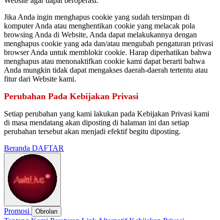
Website agar dapat beroperasi.
Jika Anda ingin menghapus cookie yang sudah tersimpan di
komputer Anda atau menghentikan cookie yang melacak pola
browsing Anda di Website, Anda dapat melakukannya dengan
menghapus cookie yang ada dan/atau mengubah pengaturan privasi
browser Anda untuk memblokir cookie. Harap diperhatikan bahwa
menghapus atau menonaktifkan cookie kami dapat berarti bahwa
Anda mungkin tidak dapat mengakses daerah-daerah tertentu atau
fitur dari Website kami.
Perubahan Pada Kebijakan Privasi
Setiap perubahan yang kami lakukan pada Kebijakan Privasi kami
di masa mendatang akan diposting di halaman ini dan setiap
perubahan tersebut akan menjadi efektif begitu diposting.
Beranda
DAFTAR
Promosi
Obrolan