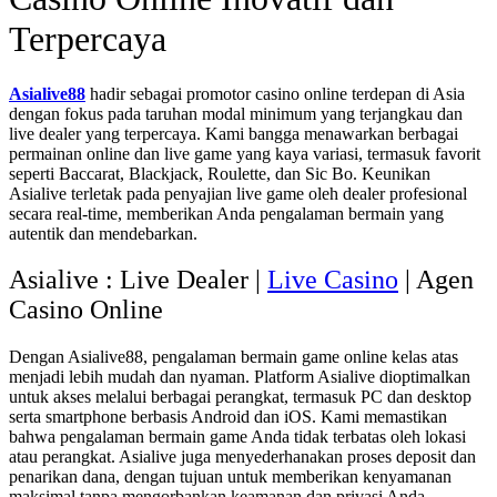
Terpercaya
Asialive88
hadir sebagai promotor casino online terdepan di Asia
dengan fokus pada taruhan modal minimum yang terjangkau dan
live dealer yang terpercaya. Kami bangga menawarkan berbagai
permainan online dan live game yang kaya variasi, termasuk favorit
seperti Baccarat, Blackjack, Roulette, dan Sic Bo. Keunikan
Asialive terletak pada penyajian live game oleh dealer profesional
secara real-time, memberikan Anda pengalaman bermain yang
autentik dan mendebarkan.
Asialive : Live Dealer |
Live Casino
| Agen
Casino Online
Dengan Asialive88, pengalaman bermain game online kelas atas
menjadi lebih mudah dan nyaman. Platform Asialive dioptimalkan
untuk akses melalui berbagai perangkat, termasuk PC dan desktop
serta smartphone berbasis Android dan iOS. Kami memastikan
bahwa pengalaman bermain game Anda tidak terbatas oleh lokasi
atau perangkat. Asialive juga menyederhanakan proses deposit dan
penarikan dana, dengan tujuan untuk memberikan kenyamanan
maksimal tanpa mengorbankan keamanan dan privasi Anda.