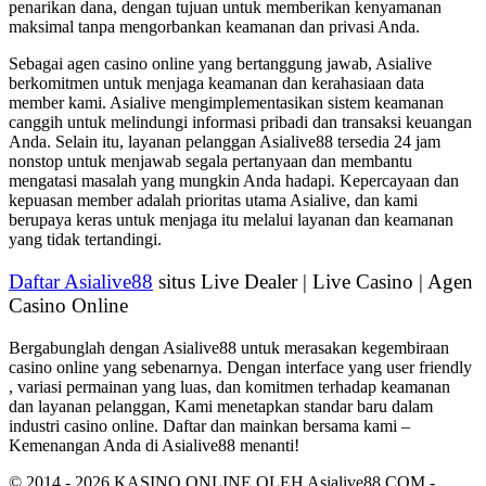
penarikan dana, dengan tujuan untuk memberikan kenyamanan
maksimal tanpa mengorbankan keamanan dan privasi Anda.
Sebagai agen casino online yang bertanggung jawab, Asialive
berkomitmen untuk menjaga keamanan dan kerahasiaan data
member kami. Asialive mengimplementasikan sistem keamanan
canggih untuk melindungi informasi pribadi dan transaksi keuangan
Anda. Selain itu, layanan pelanggan Asialive88 tersedia 24 jam
nonstop untuk menjawab segala pertanyaan dan membantu
mengatasi masalah yang mungkin Anda hadapi. Kepercayaan dan
kepuasan member adalah prioritas utama Asialive, dan kami
berupaya keras untuk menjaga itu melalui layanan dan keamanan
yang tidak tertandingi.
Daftar Asialive88
situs Live Dealer | Live Casino | Agen
Casino Online
Bergabunglah dengan Asialive88 untuk merasakan kegembiraan
casino online yang sebenarnya. Dengan interface yang user friendly
, variasi permainan yang luas, dan komitmen terhadap keamanan
dan layanan pelanggan, Kami menetapkan standar baru dalam
industri casino online. Daftar dan mainkan bersama kami –
Kemenangan Anda di Asialive88 menanti!
© 2014 - 2026 KASINO ONLINE OLEH Asialive88.COM -