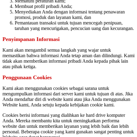
Mematuhi peraturan kami;
Membuat profil pribadi Anda;
Menyediakan Anda dengan informasi tentang penawaran
promosi, produk dan layanan kami, dan
Pemantauan transaksi untuk tujuan mencegah penipuan,
taruhan yang mencurigakan, pencucian uang dan kecurangan.
Penyimpanan Informasi
Kami akan mengambil semua langkah yang wajar untuk
memastikan bahwa informasi Anda tetap aman dan dilindungi. Kami
tidak akan memberikan informasi pribadi Anda kepada pihak lain
atau pihak ketiga.
Penggunaan Cookies
Kami akan menggunakan cookies sebagai sarana untuk
mengumpulkan informasi dari server kami untuk tujuan di atas. Jika
Anda mendaftar diri di website kami atau jika Anda menggunakan
Website kami, Anda setuju kepada kebijakan cookie kami.
Cookies berisi informasi yang dialihkan ke hard drive komputer
Anda. Mereka membantu kita untuk meningkatkan performa
website dan untuk memberikan layanan yang lebih baik dan lebih
personal. Beberapa cookie yang kami gunakan sangat penting untuk