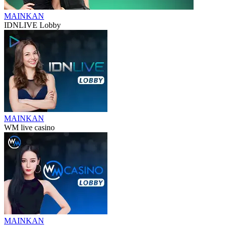
MAINKAN
IDNLIVE Lobby
MAINKAN
WM live casino
MAINKAN