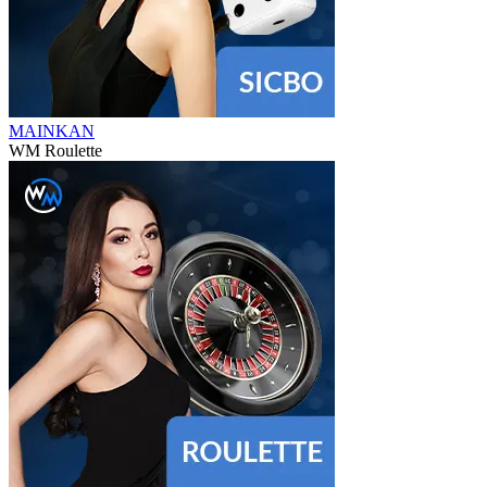
MAINKAN
WM Roulette