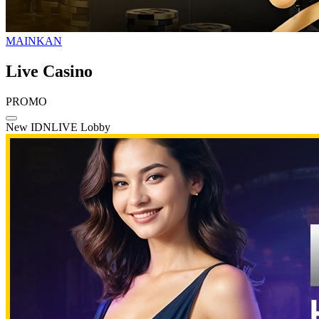
MAINKAN
Live Casino
PROMO
New IDNLIVE Lobby