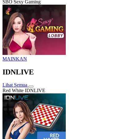
SBO Sexy Gaming
MAINKAN
IDNLIVE
Lihat Semua
Red White IDNLIVE