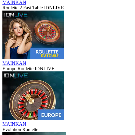
MAINKAN
Roulette 2 Fast Table IDNLIVE
MAINKAN
Europe Roulette IDNLIVE
MAINKAN
Evolution Roulette