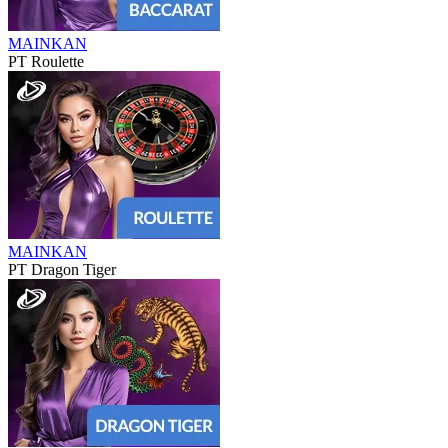
MAINKAN
PT Roulette
MAINKAN
PT Dragon Tiger