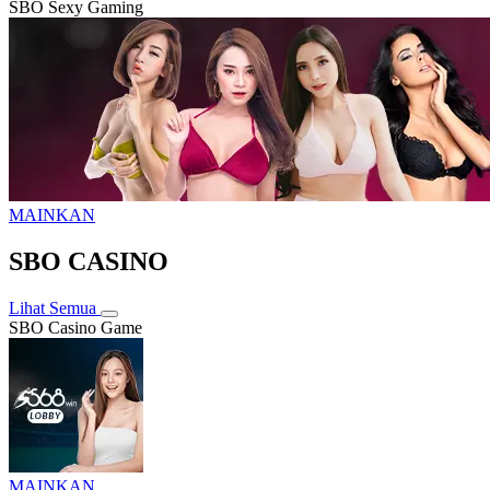
SBO Sexy Gaming
MAINKAN
SBO CASINO
Lihat Semua
SBO Casino Game
MAINKAN